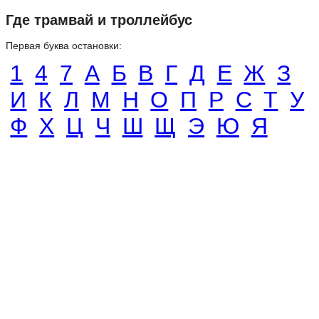
Где трамвай и троллейбус
Первая буква остановки:
1
4
7
А
Б
В
Г
Д
Е
Ж
З
И
К
Л
М
Н
О
П
Р
С
Т
У
Ф
Х
Ц
Ч
Ш
Щ
Э
Ю
Я